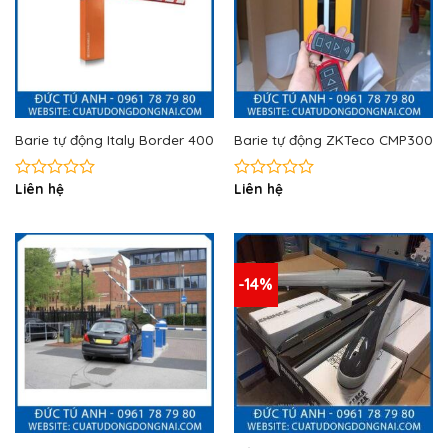
Barie tự động Italy Border 400
Barie tự động ZKTeco CMP300
Liên hệ
Liên hệ
Được
Được
xếp
xếp
hạng
hạng
0
0
5
5
sao
sao
-14%