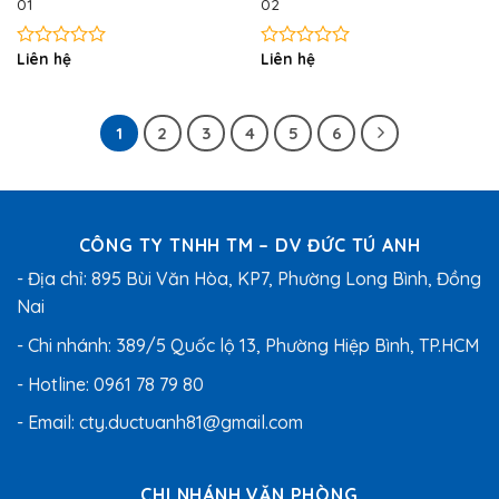
01
02
Liên hệ
Liên hệ
Được
Được
xếp
xếp
hạng
hạng
0
0
1
2
3
4
5
6
5
5
sao
sao
CÔNG TY TNHH TM – DV ĐỨC TÚ ANH
- Địa chỉ: 895 Bùi Văn Hòa, KP7, Phường Long Bình, Đồng
Nai
- Chi nhánh: 389/5 Quốc lộ 13, Phường Hiệp Bình, TP.HCM
- Hotline:
0961 78 79 80
- Email:
cty.ductuanh81@gmail.com
CHI NHÁNH VĂN PHÒNG