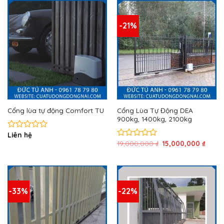
5
0
sao
5
sao
-21%
Cổng Lùa Tự Động DEA
Cổng lùa tự động Comfort TU
900kg, 1400kg, 2100kg
Liên hệ
Được
Giá
Giá
19,000,000
₫
15,000,000
₫
xếp
Được
gốc
hiện
hạng
xếp
là:
tại
0
hạng
19,000,000 ₫.
là:
5
0
15,00
sao
5
sao
-33%
-22%