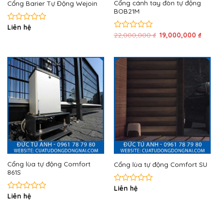
Cổng cánh tay đòn tự động
Cổng Barier Tự Động Wejoin
BOB21M
Liên hệ
Được
Giá
Giá
22,000,000
₫
19,000,000
₫
xếp
Được
gốc
hiện
hạng
xếp
là:
tại
0
hạng
22,000,000 ₫.
là:
5
0
19,00
sao
5
sao
Cổng lùa tự động Comfort
Cổng lùa tự động Comfort SU
861S
Liên hệ
Được
Liên hệ
xếp
Được
hạng
xếp
0
hạng