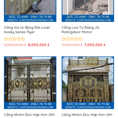
Cổng lùa tự động Đài Loan
Cổng Lùa Tự Động JG
Husky Series Flyer
Rolingdoor Motor
Giá
Giá
Giá
Giá
12,000,000
₫
8,000,000
₫
9,000,000
₫
7,000,000
₫
Được
Được
gốc
hiện
gốc
hiện
xếp
xếp
là:
tại
là:
tại
hạng
hạng
12,000,000 ₫.
là:
9,000,000 ₫.
là:
0
0
8,000,000 ₫.
7,000,0
5
5
sao
sao
Cổng Nhôm Đúc Hợp Kim GM-
Cổng Nhôm Đúc Hợp Kim GM-