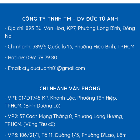
sao
5
sao
CÔNG TY TNHH TM – DV ĐỨC TÚ ANH
- Địa chỉ: 895 Bùi Văn Hòa, KP7, Phường Long Bình, Đồng
Nai
- Chi nhánh: 389/5 Quốc lộ 13, Phường Hiệp Bình, TP.HCM
- Hotline:
0961 78 79 80
- Email:
cty.ductuanh81@gmail.com
CHI NHÁNH VĂN PHÒNG
- VP1: 01/DT745 KP. Khánh Lộc, Phường Tân Hiệp,
TPHCM. (Bình Dương cũ)
- VP2: 37 Cách Mạng Tháng 8, Phường Long Hương,
TPHCM. (Vũng Tàu cũ)
- VP3: 186/21/1, Tổ 11, Đường 1/5, Phường B'Lao, Lâm