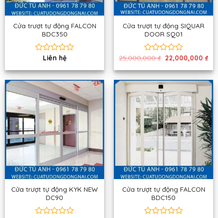
Cửa trượt tự động FALCON
Cửa trượt tự động SIQUAR
BDC350
DOOR SQ01
Giá
Gi
Liên hệ
25,000,000
₫
22,000,000
₫
Được
Được
gốc
hiệ
xếp
xếp
là:
tại
hạng
hạng
25,000,000 ₫.
là:
0
0
22,
5
5
sao
sao
Cửa trượt tự động KYK NEW
Cửa trượt tự động FALCON
DC90
BDC150