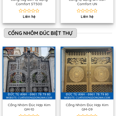
Comfort ST500
Comfort UN
Liên hệ
Liên hệ
Được
Được
xếp
xếp
hạng
hạng
0
0
CỔNG NHÔM ĐÚC BIỆT THỰ
5
5
sao
sao
Cổng Nhôm Đúc Hợp Kim
Cổng Nhôm Đúc Hợp Kim
GM-10
GM-09