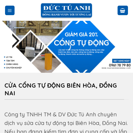
Skip
to
content
CỬA CỔNG TỰ ĐỘNG BIÊN HÒA, ĐỒNG
NAI
Công ty TNHH TM & DV Đức Tú Anh chuyên
dịch vụ sửa cửa tự động tại Biên Hòa, Đồng Nai.
Nếu bạn đang kiếm tìm đơn vị cung cấp và lắp