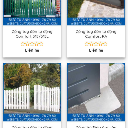
Cổng tay đòn tự động
Cổng tay đòn tự động
Comfort 515/515L
Comfort RA
Liên hệ
Liên hệ
Được
Được
xếp
xếp
hạng
hạng
0
0
5
5
sao
sao
Cổng tay đòn tự động
Cổng tự động âm sàn