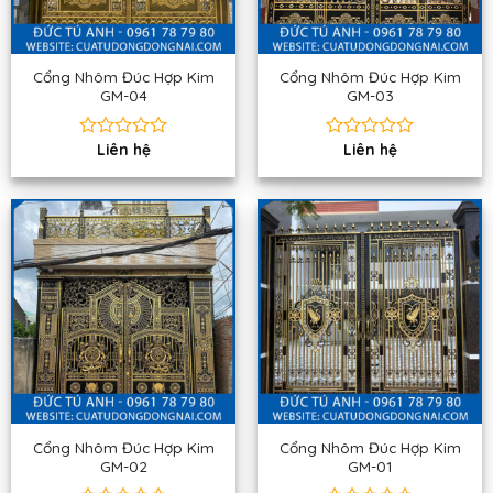
Cổng Nhôm Đúc Hợp Kim
Cổng Nhôm Đúc Hợp Kim
GM-04
GM-03
Liên hệ
Liên hệ
Được
Được
xếp
xếp
hạng
hạng
0
0
5
5
sao
sao
Cổng Nhôm Đúc Hợp Kim
Cổng Nhôm Đúc Hợp Kim
GM-02
GM-01