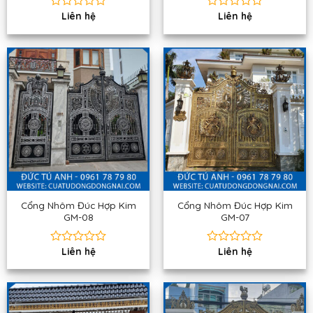
Liên hệ
Liên hệ
Được
Được
xếp
xếp
hạng
hạng
0
0
5
5
sao
sao
Cổng Nhôm Đúc Hợp Kim
Cổng Nhôm Đúc Hợp Kim
GM-08
GM-07
Liên hệ
Liên hệ
Được
Được
xếp
xếp
hạng
hạng
0
0
5
5
sao
sao