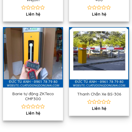
Liên hệ
Liên hệ
Được
Được
xếp
xếp
hạng
hạng
0
0
5
5
sao
sao
Barie tự động ZKTeco
Thanh Chắn Xe BS-306
CMP300
Liên hệ
Được
Liên hệ
xếp
Được
hạng
xếp
0
hạng
5
0