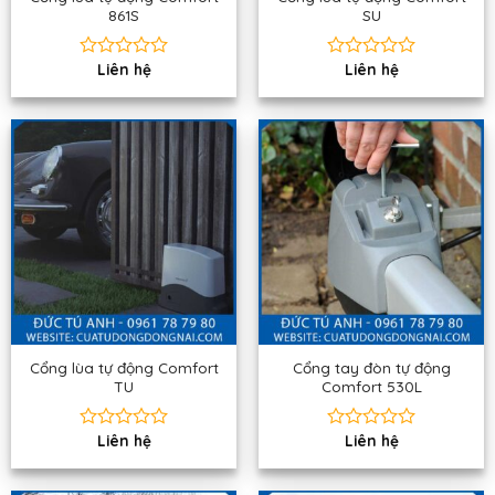
861S
SU
Liên hệ
Liên hệ
Được
Được
xếp
xếp
hạng
hạng
0
0
5
5
sao
sao
Cổng lùa tự động Comfort
Cổng tay đòn tự động
TU
Comfort 530L
Liên hệ
Liên hệ
Được
Được
xếp
xếp
hạng
hạng