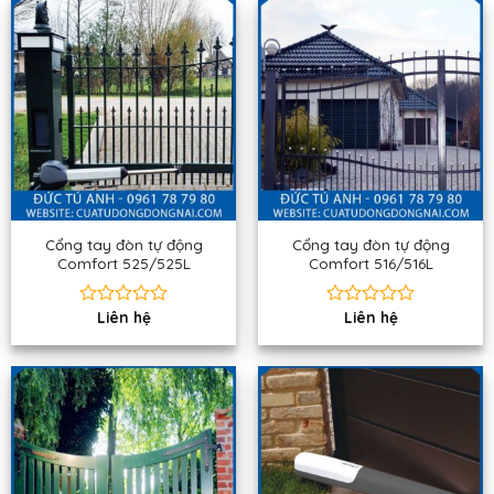
0
0
5
5
sao
sao
Cổng tay đòn tự động
Cổng tay đòn tự động
Comfort 525/525L
Comfort 516/516L
Liên hệ
Liên hệ
Được
Được
xếp
xếp
hạng
hạng
0
0
5
5
sao
sao