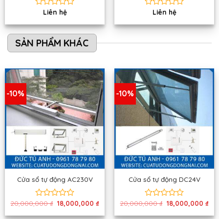
Liên hệ
Liên hệ
Được
Được
xếp
xếp
hạng
hạng
0
0
SẢN PHẨM KHÁC
5
5
sao
sao
-10%
-10%
Cửa sổ tự động AC230V
Cửa sổ tự động DC24V
Giá
Giá
Giá
Giá
20,000,000
₫
18,000,000
₫
20,000,000
₫
18,000,000
₫
Được
Được
gốc
hiện
gốc
hiệ
xếp
xếp
là:
tại
là:
tại