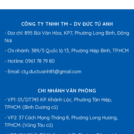
0
0
8,000,000 ₫.
5
5
sao
sao
CÔNG TY TNHH TM – DV ĐỨC TÚ ANH
- Địa chỉ: 895 Bùi Văn Hòa, KP7, Phường Long Bình, Đồng
Nai
- Chi nhánh: 389/5 Quốc lộ 13, Phường Hiệp Bình, TP.HCM
- Hotline:
0961 78 79 80
- Email:
cty.ductuanh81@gmail.com
CHI NHÁNH VĂN PHÒNG
- VP1: 01/DT745 KP. Khánh Lộc, Phường Tân Hiệp,
TPHCM. (Bình Dương cũ)
- VP2: 37 Cách Mạng Tháng 8, Phường Long Hương,
TPHCM. (Vũng Tàu cũ)