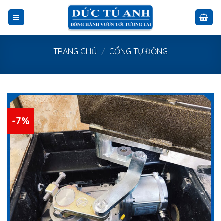
Skip
to
content
TRANG CHỦ
/
CỔNG TỰ ĐỘNG
-7%