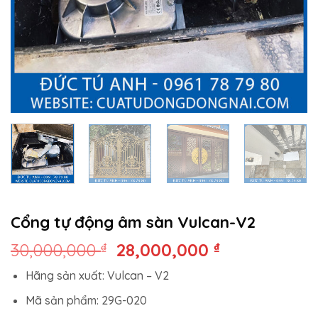
Cổng tự động âm sàn Vulcan-V2
Giá
Giá
30,000,000
₫
28,000,000
₫
gốc
hiện
Hãng sản xuất: Vulcan – V2
là:
tại
30,000,000 ₫.
là:
Mã sản phẩm: 29G-020
28,000,000 