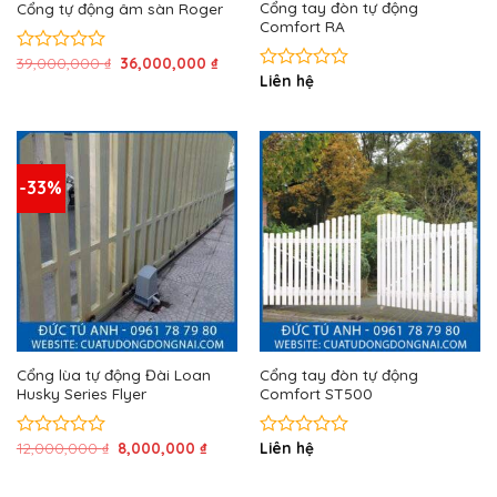
Cổng tay đòn tự động
Cổng tự động âm sàn Roger
Comfort RA
Giá
Giá
39,000,000
₫
36,000,000
₫
Được
gốc
hiện
Liên hệ
xếp
Được
là:
tại
hạng
xếp
39,000,000 ₫.
là:
0
hạng
36,000,000 ₫.
5
0
sao
5
sao
-33%
Cổng lùa tự động Đài Loan
Cổng tay đòn tự động
Husky Series Flyer
Comfort ST500
Giá
Giá
12,000,000
₫
8,000,000
₫
Liên hệ
Được
Được
gốc
hiện
xếp
xếp
là:
tại
hạng
hạng
12,000,000 ₫.
là: