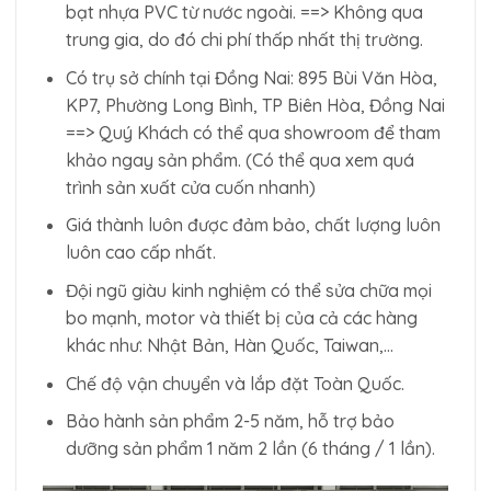
bạt nhựa PVC từ nước ngoài. ==> Không qua
trung gia, do đó chi phí thấp nhất thị trường.
Có trụ sở chính tại Đồng Nai: 895 Bùi Văn Hòa,
KP7, Phường Long Bình, TP Biên Hòa, Đồng Nai
==> Quý Khách có thể qua showroom để tham
khảo ngay sản phẩm. (Có thể qua xem quá
trình sản xuất cửa cuốn nhanh)
Giá thành luôn được đảm bảo, chất lượng luôn
luôn cao cấp nhất.
Đội ngũ giàu kinh nghiệm có thể sửa chữa mọi
bo mạnh, motor và thiết bị của cả các hàng
khác như: Nhật Bản, Hàn Quốc, Taiwan,…
Chế độ vận chuyển và lắp đặt Toàn Quốc.
Bảo hành sản phẩm 2-5 năm, hỗ trợ bảo
dưỡng sản phẩm 1 năm 2 lần (6 tháng / 1 lần).