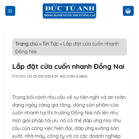
Skip
to
content
Trang chủ
»
Tin Tức
»
Lắp đặt cửa cuốn nhanh
Đồng Nai
Lắp đặt cửa cuốn nhanh Đồng Nai
POSTED ON
01/03/2024
BY
NGUYEN GIANG
Trong bối cảnh nhu cầu về sự tiện nghi và an toàn
đang ngày càng gia tăng, dòng sản phẩm cửa
cuốn nhanh tại thị trường Đồng Nai nổi lên như
một giải pháp tối ưu, nó có thể đáp ứng mọi nhu
cầu của công việc hiện đại, đáp ứng xưởng sản
xuất, nhà máy, công ty và cả các doanh nghiệp