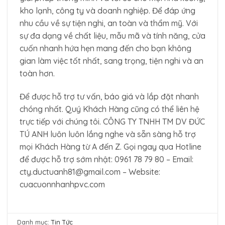
kho lạnh, công ty và doanh nghiệp. Để đáp ứng
nhu cầu về sự tiện nghi, an toàn và thẩm mỹ. Với
sự đa dạng về chất liệu, mẫu mã và tính năng, cửa
cuốn nhanh hứa hẹn mang đến cho bạn không
gian làm việc tốt nhất, sang trọng, tiện nghi và an
toàn hơn.
Để được hỗ trợ tư vấn, báo giá và lắp đặt nhanh
chóng nhất. Quý Khách Hàng cũng có thể liên hệ
trực tiếp với chúng tôi. CÔNG TY TNHH TM DV ĐỨC
TÚ ANH luôn luôn lắng nghe và sẵn sàng hỗ trợ
mọi Khách Hàng từ A đến Z. Gọi ngay qua Hotline
để được hỗ trợ sớm nhật: 0961 78 79 80 – Email:
cty.ductuanh81@gmail.com – Website:
cuacuonnhanhpvc.com
Danh mục:
Tin Tức