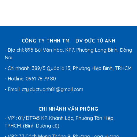
CÔNG TY TNHH TM – DV ĐỨC TÚ ANH
- Địa chỉ: 895 Bùi Văn Hòa, KP7, Phường Long Bình, Đồng
Nai
- Chi nhánh: 389/5 Quốc lộ 13, Phường Hiệp Bình, TP.HCM
- Hotline:
0961 78 79 80
- Email:
cty.ductuanh81@gmail.com
CHI NHÁNH VĂN PHÒNG
- VP1: 01/DT745 KP. Khánh Lộc, Phường Tân Hiệp,
TPHCM. (Bình Dương cũ)
- VP2: 37 Cách Mạng Tháng 8, Phường Long Hương,