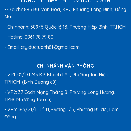
CÔNG TY TNHH TM – DV ĐỨC TÚ ANH
- Địa chỉ: 895 Bùi Văn Hòa, KP7, Phường Long Bình, Đồng
Nai
- Chi nhánh: 389/5 Quốc lộ 13, Phường Hiệp Bình, TP.HCM
- Hotline:
0961 78 79 80
- Email:
cty.ductuanh81@gmail.com
CHI NHÁNH VĂN PHÒNG
- VP1: 01/DT745 KP. Khánh Lộc, Phường Tân Hiệp,
TPHCM. (Bình Dương cũ)
- VP2: 37 Cách Mạng Tháng 8, Phường Long Hương,
TPHCM. (Vũng Tàu cũ)
- VP3: 186/21/1, Tổ 11, Đường 1/5, Phường B'Lao, Lâm
Đồng.