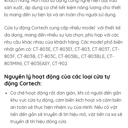
khách hàng. Hơn nữa sử dụng công nghệ hiện đại vào
sản xuất, áp dụng cơ chế tiết kiệm năng lượng cho thiết
bị mang đến sự tiện lợi và an toàn cho người sử dụng.
Cửa tự động Cortech cung cấp nhiều model với thiết kế
đa dạng, mang đến nhiều sự lựa chọn, phù hợp với các
nhu cầu khác nhau của khách hàng. Các model phổ biến
nhất gồm có: CT-803E, CT-803E1, CT-803, CT-803T, CT-
803F, CT-803B, CT-803C, CT-803BL, CT-803BLE, CT-
803MINI, CT-803EASY, CT-902.
Nguyên lý hoạt động của các loại cửa tự
động Cortech:
Cơ chế hoạt động rất đơn giản, khi có người đến gần
khu vực cửa tự động, cảm biến kích hoạt và cảm biến
an toàn sẽ thực hiện nhiệm vụ của mình. Nếu có vật
tiến đến gần sẽ truyền đi tín hiệu mở, vật tiến ra xa sẽ
truyền đi tín hiệu đóng cửa.