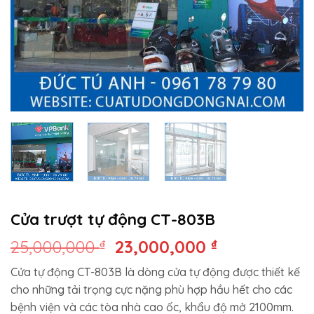
Cửa trượt tự động CT-803B
Giá
Giá
25,000,000
₫
23,000,000
₫
gốc
hiện
Cửa tự động CT-803B là dòng cửa tự động được thiết kế
là:
tại
cho những tải trọng cực nặng phù hợp hầu hết cho các
25,000,000 ₫.
là:
bệnh viện và các tòa nhà cao ốc, khẩu độ mở 2100mm.
23,000,000 