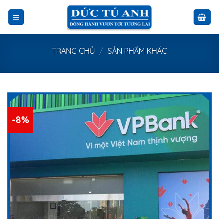
Skip
to
content
TRANG CHỦ
/
SẢN PHẨM KHÁC
-8%