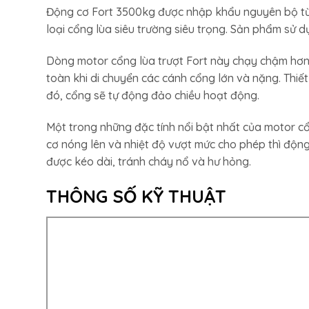
Động cơ Fort 3500kg được nhập khẩu nguyên bộ từ đ
loại cổng lùa siêu trường siêu trọng. Sản phẩm sử 
Dòng motor cổng lùa trượt Fort này chạy chậm hơ
toàn khi di chuyển các cánh cổng lớn và nặng. Thiế
đó, cổng sẽ tự động đảo chiều hoạt động.
Một trong những đặc tính nổi bật nhất của motor cổ
cơ nóng lên và nhiệt độ vượt mức cho phép thì động
được kéo dài, tránh cháy nổ và hư hỏng.
THÔNG SỐ KỸ THUẬT