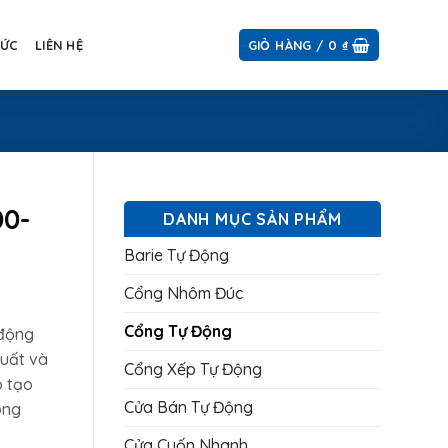
TỨC
LIÊN HỆ
GIỎ HÀNG /
0
₫
00-
DANH MỤC SẢN PHẨM
Barie Tự Động
Cổng Nhôm Đúc
Cổng Tự Động
 động
xuất và
Cổng Xếp Tự Động
o tạo
,000 ₫.
Cửa Bán Tự Động
òng
Cửa Cuốn Nhanh