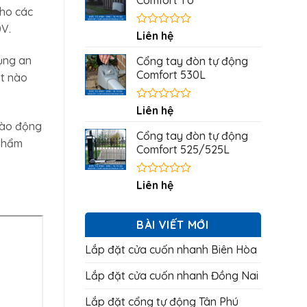
Comfort TU
5
cho các
sao
0V.
Được
Liên hệ
xếp
hạng
ụng an
Cổng tay đòn tự động
0
Comfort 530L
ật nào
5
sao
Được
Liên hệ
xếp
 nào động
hạng
Cổng tay đòn tự động
0
 phẩm
Comfort 525/525L
5
sao
Được
Liên hệ
xếp
hạng
0
BÀI VIẾT MỚI
5
sao
Lắp đặt cửa cuốn nhanh Biên Hòa
Lắp đặt cửa cuốn nhanh Đồng Nai
Lắp đặt cổng tự động Tân Phú