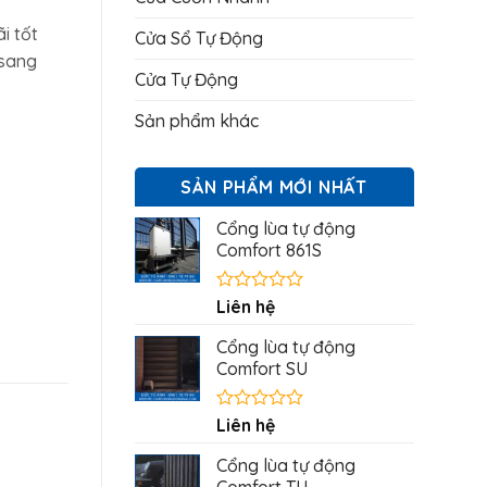
i tốt
Cửa Sổ Tự Động
 sang
Cửa Tự Động
Sản phẩm khác
SẢN PHẨM MỚI NHẤT
Cổng lùa tự động
Comfort 861S
Được
Liên hệ
xếp
hạng
Cổng lùa tự động
0
Comfort SU
5
sao
Được
Liên hệ
xếp
hạng
Cổng lùa tự động
0