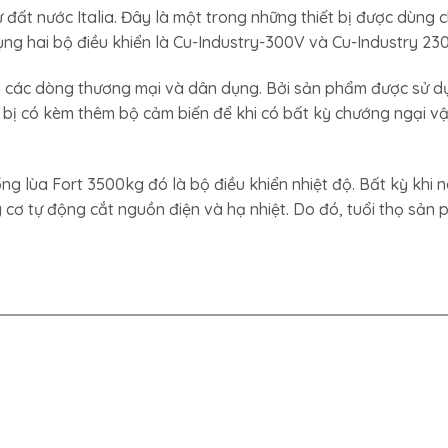
ất nước Italia. Đây là một trong những thiết bị được dùng 
dụng hai bộ điều khiển là Cu-Industry-300V và Cu-Industry 23
n các dòng thương mại và dân dụng. Bởi sản phẩm được sử d
t bị có kèm thêm bộ cảm biến để khi có bất kỳ chướng ngại v
ng lùa Fort 3500kg đó là bộ điều khiển nhiệt độ. Bất kỳ khi
 cơ tự động cắt nguồn điện và hạ nhiệt. Do đó, tuổi thọ sản