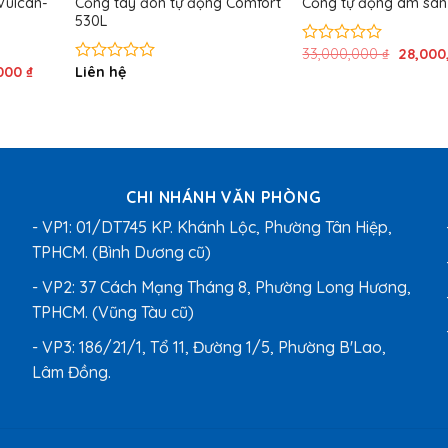
Vulcan-
Cổng tay đòn tự động Comfort
Cổng tự động âm sàn I
530L
Giá
33,000,000
₫
28,000
Được
gốc
Giá
,000
₫
Liên hệ
xếp
Được
là:
hiện
hạng
xếp
33,000,
tại
0
hạng
00 ₫.
là:
5
0
28,000,000 ₫.
sao
5
sao
CHI NHÁNH VĂN PHÒNG
- VP1: 01/DT745 KP. Khánh Lộc, Phường Tân Hiệp,
TPHCM. (Bình Dương cũ)
- VP2: 37 Cách Mạng Tháng 8, Phường Long Hương,
TPHCM. (Vũng Tàu cũ)
- VP3: 186/21/1, Tổ 11, Đường 1/5, Phường B'Lao,
Lâm Đồng.