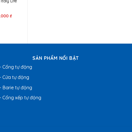
taly Life
Giá
,000
₫
hiện
tại
000 ₫.
là:
28,000,000 ₫.
SẢN PHẨM NỔI BẬT
- Cổng tự động
- Cửa tự động
- Barie tự động
- Cổng xếp tự động