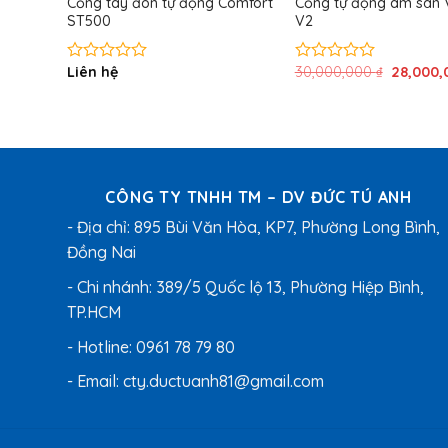
Cổng tay đòn tự động Comfort
Cổng tự động âm sàn 
ST500
V2
Giá
Liên hệ
30,000,000
₫
28,000
Được
Được
gốc
xếp
xếp
là:
hạng
hạng
30,000,0
0
0
5
5
sao
sao
CÔNG TY TNHH TM – DV ĐỨC TÚ ANH
- Địa chỉ: 895 Bùi Văn Hòa, KP7, Phường Long Bình,
Đồng Nai
- Chi nhánh: 389/5 Quốc lộ 13, Phường Hiệp Bình,
TP.HCM
- Hotline:
0961 78 79 80
- Email:
cty.ductuanh81@gmail.com