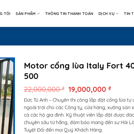
G TÔI
SẢN PHẨM
THÔNG TIN THANH TOÁN
DỊCH VỤ
TIN 
Motor cổng lùa Italy Fort 4
500
Giá
Giá
22,000,000
₫
19,000,000
₫
gốc
hiện
Đức Tú Anh – Chuyên thi công lắp đặt cổng lùa tự
là:
tại
ngoài trời cho các Công ty, cửa hàng, xưởng sản 
22,000,000 ₫.
là:
cả các hộ gia đình. Kỹ thuật viên lắp đặt được đà
19,000
chuyên sâu từ hãng, đảm bảo mang đến sự Hài L
Tuyệt Đối đến mọi Quý Khách Hàng.