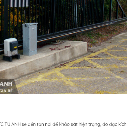
C TÚ ANH sẽ đến tận nơi để khảo sát hiện trạng, đo đạc kích