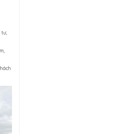
 tư,
ệm,
khách