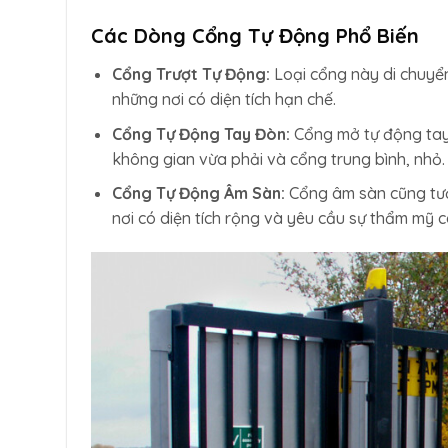
Các Dòng Cổng Tự Động Phổ Biến
Cổng Trượt Tự Động:
Loại cổng này di chuyển
những nơi có diện tích hạn chế.
Cổng Tự Động Tay Đòn:
Cổng mở tự động tay 
không gian vừa phải và cổng trung bình, nhỏ.
Cổng Tự Động Âm Sàn:
Cổng âm sàn cũng tươn
nơi có diện tích rộng và yêu cầu sự thẩm mỹ c