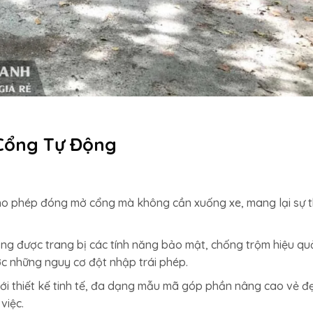
Cổng Tự Động
o phép đóng mở cổng mà không cần xuống xe, mang lại sự 
g được trang bị các tính năng bảo mật, chống trộm hiệu qu
c những nguy cơ đột nhập trái phép.
i thiết kế tinh tế, đa dạng mẫu mã góp phần nâng cao vẻ đ
việc.