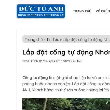
Skip
to
TRANG CHỦ
VỀ CHÚN
content
Trang chủ
»
Tin Tức
»
Lắp đặt cổng tự động Nh
Lắp đặt cổng tự động Nhơ
POSTED ON
06/02/2024
BY
NGUYEN GIANG
Cổng tự động
là một giải pháp tiện lợi và an ni
phòng hoặc doanh nghiệp. Lắp đặt cổng tự động
ANH
, khách hàng có thể tận hưởng những lợi ích 