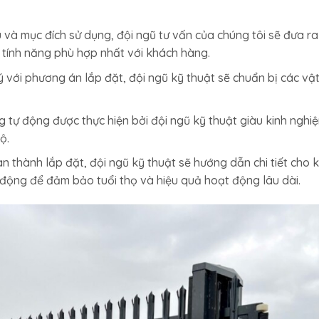
và mục đích sử dụng, đội ngũ tư vấn của chúng tôi sẽ đưa ra
 tính năng phù hợp nhất với khách hàng.
 với phương án lắp đặt, đội ngũ kỹ thuật sẽ chuẩn bị các vật
 tự động được thực hiện bởi đội ngũ kỹ thuật giàu kinh nghi
ộ.
 thành lắp đặt, đội ngũ kỹ thuật sẽ hướng dẫn chi tiết cho 
ộng để đảm bảo tuổi thọ và hiệu quả hoạt động lâu dài.