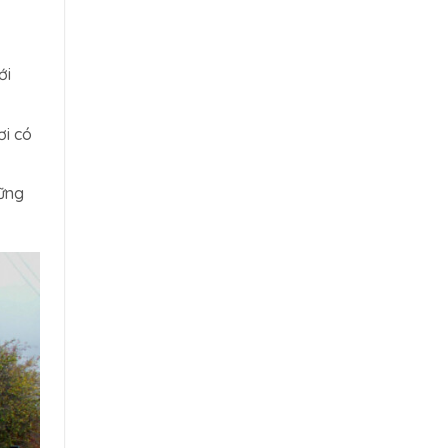
ới
ơi có
hững