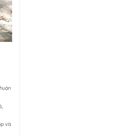
thuận
ả,
ẹp và