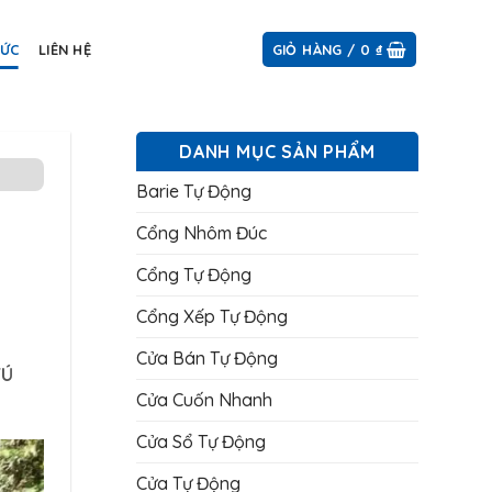
TỨC
LIÊN HỆ
GIỎ HÀNG /
0
₫
DANH MỤC SẢN PHẨM
Barie Tự Động
Cổng Nhôm Đúc
Cổng Tự Động
Cổng Xếp Tự Động
Cửa Bán Tự Động
TÚ
Cửa Cuốn Nhanh
Cửa Sổ Tự Động
Cửa Tự Động