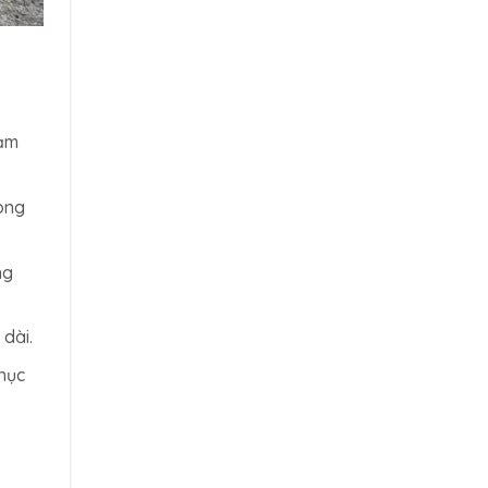
đảm
rong
ng
dài.
hục