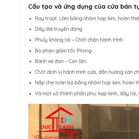
Cấu tạo và ứng dụng của cửa bán t
Ray trượt: Làm bằng nhôm hợp kim, hoàn thiệ
Dây đai truyền động.
Phuly không tải – Chốt chặn hành trình.
Bộ phận giảm tốc Pitong
Bánh xe đơn – Con lăn.
Chốt định vị hành trình cửa, dẫn hướng sàn c
Nắp che toàn bộ bằng nhôm hợp kim, hoàn thi
Và một số thành phần phụ: kẹp kính, dây tải,