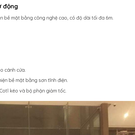
ự động
n bề mặt bằng công nghệ cao, có độ dài tối đa 6m.
ho cánh cửa.
ện bề mặt bằng sơn tĩnh điện.
 Cotl kéo và bộ phận giảm tốc.