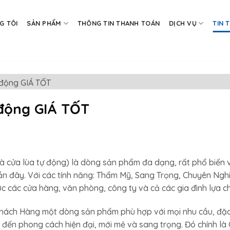
G TÔI
SẢN PHẨM
THÔNG TIN THANH TOÁN
DỊCH VỤ
TIN 
 động GIÁ TỐT
 động GIÁ TỐT
à cửa lùa tự động) là dòng sản phẩm đa dạng, rất phổ biến 
n đây. Với các tính năng: Thẩm Mỹ, Sang Trọng, Chuyên Ngh
các cửa hàng, văn phòng, công ty và cả các gia đình lựa c
 Khách Hàng một dòng sản phẩm phù hợp với mọi nhu cầu, đặc
 đến phong cách hiện đại, mới mẻ và sang trọng. Đó chính là