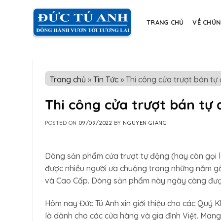
Skip
to
TRANG CHỦ
VỀ CHÚN
content
Trang chủ
»
Tin Tức
»
Thi công cửa trượt bán tự
Thi công cửa trượt bán tự
POSTED ON
09/09/2022
BY
NGUYEN GIANG
Dòng sản phẩm cửa trượt tự động (hay còn gọi l
được nhiều người ưa chuộng trong những năm gầ
và Cao Cấp. Dòng sản phẩm này ngày càng được 
Hôm nay Đức Tú Anh xin giới thiệu cho các Quý
là dành cho các cửa hàng và gia đình Việt. Mang