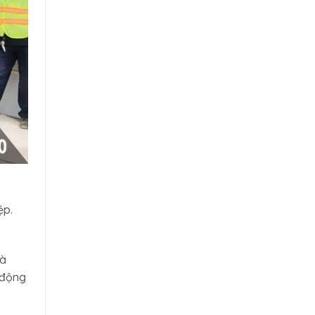
ệp.
mà
 động