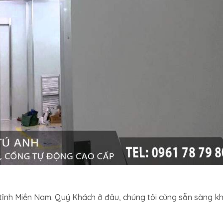
c tỉnh Miền Nam. Quý Khách ở đâu, chúng tôi cũng sẵn sàng k