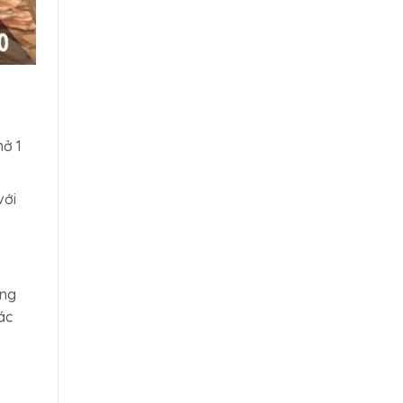
mở 1
với
ộng
ác