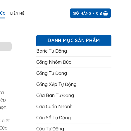
TỨC
LIÊN HỆ
GIỎ HÀNG /
0
₫
DANH MỤC SẢN PHẨM
Barie Tự Động
Cổng Nhôm Đúc
Cổng Tự Động
Cổng Xếp Tự Động
và
Cửa Bán Tự Động
iệp
Cửa Cuốn Nhanh
họn.
Cửa Sổ Tự Động
 biệt
 Cửa
Cửa Tự Động